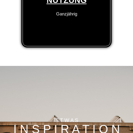
NUTZUNG
Ganzjährig
E T W A S
I N S P I R A T I O N