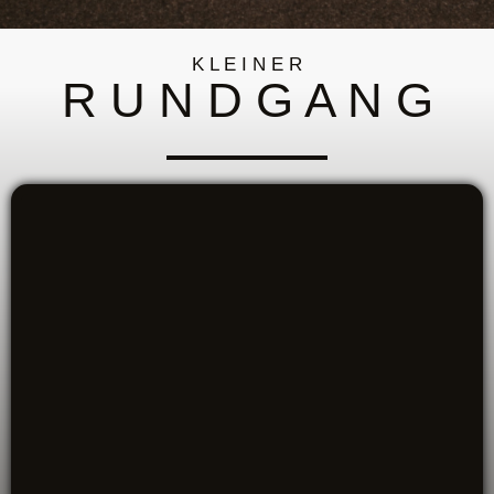
K L E I N E R
R U N D G A N G